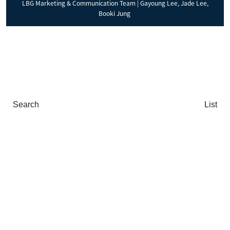
LBG Marketing & Communication Team | Gayoung Lee, Jade Lee,
Booki Jung
Search
List