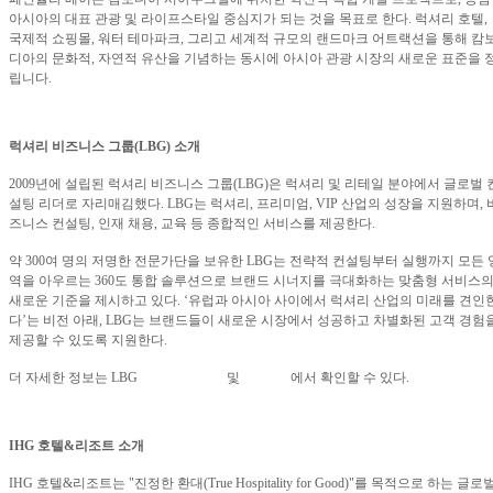
아시아의 대표 관광 및 라이프스타일 중심지가 되는 것을 목표로 한다
.
럭셔리 호텔
,
국제적 쇼핑몰
,
워터 테마파크
,
그리고 세계적 규모의 랜드마크 어트랙션을 통해 캄
디아의 문화적
,
자연적 유산을 기념하는 동시에 아시아 관광 시장의 새로운 표준을 
립니다
.
럭셔리 비즈니스 그룹
(LBG)
소개
2009
년에 설립된 럭셔리 비즈니스 그룹
(LBG)
은 럭셔리 및 리테일 분야에서 글로벌 
설팅 리더로 자리매김했다
. LBG
는 럭셔리
,
프리미엄
, VIP
산업의 성장을 지원하며
,
즈니스 컨설팅
,
인재 채용
,
교육 등 종합적인 서비스를 제공한다
.
약
300
여 명의 저명한 전문가단을 보유한
LBG
는 전략적 컨설팅부터 실행까지 모든 
역을 아우르는
360
도 통합 솔루션으로 브랜드 시너지를 극대화하는 맞춤형 서비스
새로운 기준을 제시하고 있다
. ‘
유럽과 아시아 사이에서 럭셔리 산업의 미래를 견인
다
’
는 비전 아래
, LBG
는 브랜드들이 새로운 시장에서 성공하고 차별화된 고객 경험
제공할 수 있도록 지원한다
.
더 자세한 정보는
LBG
공식
웹사이트
및
LinkedIn
에서 확인할 수 있다
.
IHG
호텔
&
리조트 소개
IHG
호텔
&
리조트는
"
진정한 환대
(True Hospitality for Good)"
를 목적으로 하는 글로