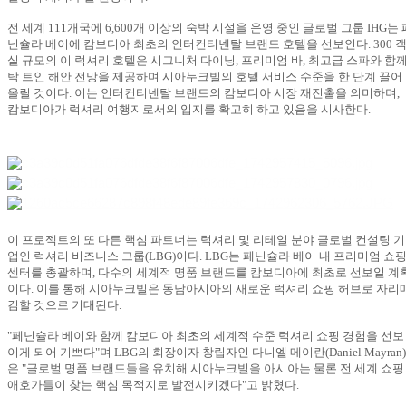
전 세계
111
개국에
6,600
개 이상의 숙박 시설을 운영 중인 글로벌 그룹
IHG
는 
닌슐라 베이에 캄보디아 최초의 인터컨티넨탈 브랜드 호텔을 선보인다
. 300
실 규모의 이 럭셔리 호텔은 시그니처 다이닝
,
프리미엄 바
,
최고급 스파와 함
탁 트인 해안 전망을 제공하며 시아누크빌의 호텔 서비스 수준을 한 단계 끌어
올릴 것이다
.
이는 인터컨티넨탈 브랜드의 캄보디아 시장 재진출을 의미하며
,
캄보디아가 럭셔리 여행지로서의 입지를 확고히 하고 있음을 시사한다
.
이 프로젝트의 또 다른 핵심 파트너는 럭셔리 및 리테일 분야 글로벌 컨설팅 기
업인 럭셔리 비즈니스 그룹
(LBG)
이다
. LBG
는 페닌슐라 베이 내 프리미엄 쇼
센터를 총괄하며
,
다수의 세계적 명품 브랜드를 캄보디아에 최초로 선보일 계
이다
.
이를 통해 시아누크빌은 동남아시아의 새로운 럭셔리 쇼핑 허브로 자리
김할 것으로 기대된다
.
"
페닌슐라 베이와 함께 캄보디아 최초의 세계적 수준 럭셔리 쇼핑 경험을 선보
이게 되어 기쁘다
"
며
LBG
의 회장이자 창립자인 다니엘 메이란
(Daniel Mayran)
은
"
글로벌 명품 브랜드들을 유치해 시아누크빌을 아시아는 물론 전 세계 쇼핑
애호가들이 찾는 핵심 목적지로 발전시키겠다
"
고 밝혔다
.