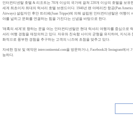
인터컨티넨탈 호텔
&
리조트는
70
개 이상의 국가에 걸쳐
220
개 이상의 호텔을 보유
세계 최초이자 최대의 럭셔리 호텔 브랜드이다
. 1946
년 팬 아메리칸 항공
(Pan Americ
Airways)
설립자인 후안 트리페
(Juan Trippe)
에 의해 설립된 인터컨티넨탈은 여행이 
야를 넓히고 문화를 연결하는 힘을 가진다는 신념을 바탕으로 한다
.
'
매혹의 세계
'
로 향하는 문을 여는 인터컨티넨탈은 현대 럭셔리 여행자를 중심으로 
셔리 여행 경험을 재정의하고 있다
.
자유와 친숙함 사이의 균형을 유지하며
,
지식과 
화적으로 풍부한 경험을 추구하는 고객의 니즈에 초첨을 맞추고 있다
.
자세한 정보 및 예약은
intercontinental.com
을 방문하거나
, Facebook
과
Instagram
에서 
능하다
.
List