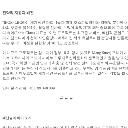
전략적 지원과 비전
"IHG
와
LBG
라는 세계적인 파트너들과 함께 호스피탈리티와 리테일 분야에서
타의 추종을 불허하는 경험을 선사할 수 있게 되었다
"
며 페닌슐라 베이 그룹 
디 츄아
(Eddie Chua)
대표는
"
이번 프로젝트는 최고급 서비스
,
혁신적 콘텐츠
,
리고 캄보디아의 천혜 자연환경이 어우러진 세계 유일무이한 관광지를 만들겠
다는 우리의 비전을 실현할 것
"
이라고 강조했다
.
이 대규모 프로젝트는 캄보디아 정부
,
특히 망 시넷
(H.E. Mang Sinet)
프레아 시
아누크 주지사와 프레아 시아누크 투자촉진위원회의 전폭적인 지원을 받고 있
으며
,
국가 차원의 관광 인프라 확충 및 경제 발전 전략과도 완벽히 부합한다
.
닌슐라 베이는 수천 개의 일자리를 창출하고 연간 수백만 명의 관광객을 유치
으로써
,
시아누크빌이 세계적인 관광도시로 급부상하는 데 결정적 역할을 할 
으로 전망된다
.
임대 문의 전화
: +855 99 340 009
# # #
페닌슐라 베이 소개
페닌슐라 베이는 캄보디아 시아누크빌에 위치한 혁신적 복합 개발 프로젝트로
,
동남