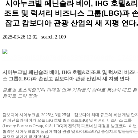
시아누크빌 페닌슐라 베이, IHG 호텔&리
조트 및 럭셔리 비즈니스 그룹(LBG)과 
잡고 캄보디아 관광 산업의 새 지평 연다
2025-03-26 12:02 search
2,109
Contents
시아누크빌 페닌슐라 베이
, IHG
호텔
&
리조트 및 럭셔리 비즈
스 그룹
(LBG)
과 손잡고 캄보디아 관광 산업의 새 지평 연다.
글로벌 호스피탈리티
·
리테일 업계 거장들의 참여로 동남아 대표 관
광지로 도약 전망
캄보디아 시아누크빌
, 2025
년
3
월
25
일
–
캄보디아 최대 규모의 복합 개발 단
인 페닌슐라 베이가 오늘
IHG
호텔
&
리조트
(IHG)
및 럭셔리 비즈니스 그룹
(Luxury Business Group,
이하
LBG)
과 전략적 파트너십 체결을 발표했다
.
이번
협약은 시아누크빌이 동남아 핵심 관광 및 라이프스타일 중심지로 발돋움하는
결정적 계기가 될 전망이다
.