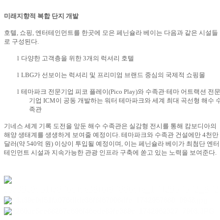
미래지향적 복합 단지 개발
호텔
,
쇼핑
,
엔터테인먼트를 한곳에 모은 페닌슐라 베이는 다음과 같은 시설들
로 구성된다
.
l
다양한 고객층을 위한
3
개의 럭셔리 호텔
l
LBG
가 선보이는 럭셔리 및 프리미엄 브랜드 중심의 국제적 쇼핑몰
l
테마파크 전문기업 피코 플레이
(Pico Play)
와 수족관
·
테마 어트랙션 전
기업
ICM
이 공동 개발하는 워터 테마파크와 세계 최대 곡선형 해수 
족관
기네스 세계 기록 도전을 앞둔 해수 수족관은 실감형 전시를 통해 캄보디아의
해양 생태계를 생생하게 보여줄 예정이다
.
테마파크와 수족관 건설에만
4
천만
달러
(
약
540
억 원
)
이상이 투입될 예정이며
,
이는 페닌슐라 베이가 최첨단 엔터
테인먼트 시설과 지속가능한 관광 인프라 구축에 쏟고 있는 노력을 보여준다
.