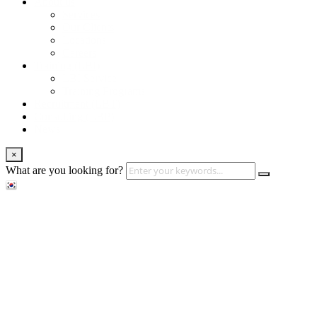
About us
Services
Our Clients
Locations
Careers
Training (LBI)
LBI Service
Training Programs
Recruitment (LBT)
Consulting (LBP)
News
×
What are you looking for?
About us
Services
Our Clients
Locations
Careers
Training (LBI)
LBI Service
Training Programs