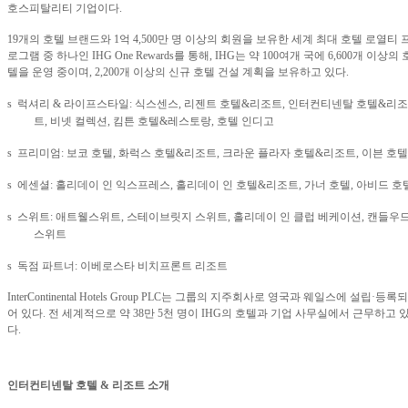
호스피탈리티 기업이다
.
19
개의 호텔 브랜드와
1
억
4,500
만 명 이상의 회원을 보유한 세계 최대 호텔 로열티 
로그램 중 하나인
IHG One Rewards
를 통해
, IHG
는 약
100
여개 국에
6,600
개 이상의 
텔을 운영 중이며
, 2,200
개 이상의 신규 호텔 건설 계획을 보유하고 있다
.
s
럭셔리
&
라이프스타일
:
식스센스
,
리젠트 호텔
&
리조트
,
인터컨티넨탈 호텔
&
리조
트
,
비넷 컬렉션
,
킴튼 호텔
&
레스토랑
,
호텔 인디고
s
프리미엄
:
보코 호텔
,
화럭스 호텔
&
리조트
,
크라운 플라자 호텔
&
리조트
,
이븐 호텔
s
에센셜
:
홀리데이 인 익스프레스
,
홀리데이 인 호텔
&
리조트
,
가너 호텔
,
아비드 호
s
스위트
:
애트웰스위트
,
스테이브릿지 스위트
,
홀리데이 인 클럽 베케이션
,
캔들우
스위트
s
독점 파트너
:
이베로스타 비치프론트 리조트
InterContinental Hotels Group PLC
는 그룹의 지주회사로 영국과 웨일스에 설립
·
등록되
어 있다
.
전 세계적으로 약
38
만
5
천 명이
IHG
의 호텔과 기업 사무실에서 근무하고 
다
.
인터컨티넨탈 호텔
&
리조트 소개