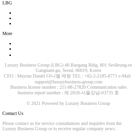
LBG
Training (LBI)
Recruitment (LBT)
Consulting (LBP)
More
Contact Us
News
Company Brochure
Luxury Business Group (LBG)
4fl Baegang Bldg, 801 Seolleung-ro
Gangnam-gu, Seoul, 06019, Korea
CEO : Mayran Daniel 다니엘 메랑
TEL : +82-2-2185-8771
e-Mail 
support@luxurybusiness-group.com
Business license number : 211-88-27820
Communication sales
business report number : 제 2018-서울강남-03735 호
© 2021 Powered by Luxury Business Group
Contact Us
Please contact us for service consultations and inquiries from the
Luxury Business Group or to receive regular company news.