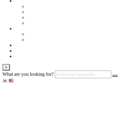
About us
Services
Our Clients
Locations
Careers
Training (LBI)
LBI Service
Training Programs
Recruitment (LBT)
Consulting (LBP)
News
×
What are you looking for?