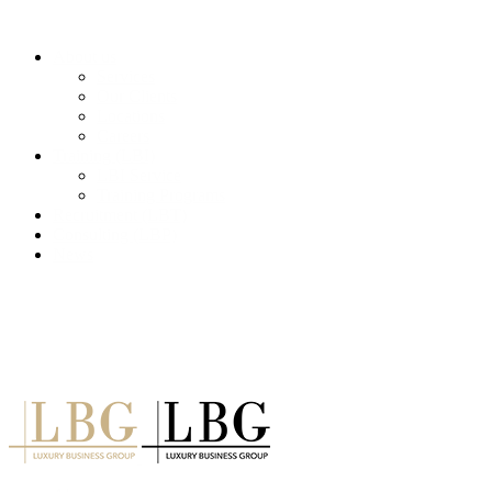
About us
Services
Our Clients
Locations
Careers
Training (LBI)
LBI Service
Training Programs
Recruitment (LBT)
Consulting (LBP)
News