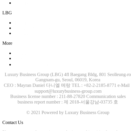
Careers
LBG
Training (LBI)
Recruitment (LBT)
Consulting (LBP)
More
Contact Us
News
Company Brochure
Luxury Business Group (LBG)
4fl Baegang Bldg, 801 Seolleung-ro
Gangnam-gu, Seoul, 06019, Korea
CEO : Mayran Daniel 다니엘 메랑
TEL : +82-2-2185-8771
e-Mail 
support@luxurybusiness-group.com
Business license number : 211-88-27820
Communication sales
business report number : 제 2018-서울강남-03735 호
© 2021 Powered by Luxury Business Group
Contact Us