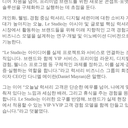
디어 차원을 넘어
,
프리미엄 브랜드를 위한 새로운 콘셉트
·
포
솔루션을 구체화하고 실행하는 데 초점을 둔다
.
개인화
,
웰빙
,
경험 중심 럭셔리
,
디지털 세련미에 대한 소비자 
대가 높아지는 오늘
, Le Studio
는 아시아 및 글로벌 핵심 럭셔
시장에서 활동하는 브랜드들을 위해 미래 지향적인 고객 경험
비즈니스 모델을 설계하는 연구
·
개발 및 이노베이션 디비전으
기능한다
.
“Le Studio
는 아이디어를 실제 프로젝트와 서비스로 연결하는 
직입니다
.
브랜드와 함께
VIP
서비스
,
프리미엄 라운지
,
디지
경험
,
웰니스 프로그램 등 구체적인 과제를 정하고
,
이를 설계
·
증
·
실행하는 역할을 합니다
.
”
라고 럭셔리 비즈니스 그룹의 회
이자
CEO
인 다니엘 메이란
(Daniel Mayran)
은 말했다
.
그는 이어
“
오늘날 럭셔리 고객은 단순한 예우를 넘어
,
나에게 
춰져 있다는 느낌과 세심한 배려
,
그리고 휴식을 주는 경험을 원
합니다
. Le Studio
는 이러한 요구를 반영해
,
브랜드가 실제 현장
에서 적용할 수 있는
VIP·VVIP
고객 경험 모델을 함께 만들고 
습니다
.
”
라고 덧붙였다
.