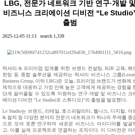
LBG, 전문가 네트워크 기반 연구·개발 
비즈니스 크리에이션 디비전 “Le Studio
출범
2025-12-05 11:13 search
1,339
Contents
럭셔리
&
프리미엄 업계를 위한 브랜드 컨설팅
, B2B
교육
,
헤
헌팅 등 종합 솔루션을 제공하는
럭셔리 비즈니스 그룹
(Luxu
Business Group,
이하
LBG)
은 오늘
,
프리미엄 브랜드가 변화에 
제적으로 대응하고 가장 안목 높은 고객에게 제공하는 경험을 
단계 끌어올릴 수 있도록 지원하는 연구
·
개발 및 비즈니스 크
에이션 디비전
“Le Studio(
르 스튜디오
)”
의 출범을 발표했다
.
Le Studio
는 브랜드
,
리테일
,
호스피탈리티
,
웰니스
,
디지털
,
아
&
컬처 등 다양한 분야의 전문가 네트워크가 하나의 주제를 중
으로 모여 토론
·
연구하며 새로운 비즈니스 아이디어를 발굴
고
,
이를 실제 프로젝트로 연결하는 조직
이다
.
이 디비전은 아