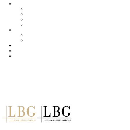
About us
Services
Our Clients
Locations
Careers
Training (LBI)
LBI Service
Training Programs
Recruitment (LBT)
Consulting (LBP)
News