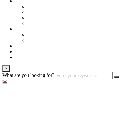
About us
Services
Our Clients
Locations
Careers
Training (LBI)
LBI Service
Training Programs
Recruitment (LBT)
Consulting (LBP)
News
×
What are you looking for?