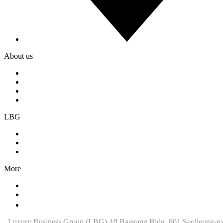
About us
Services
Our Clients
Locations
Careers
LBG
Training (LBI)
Recruitment (LBT)
Consulting (LBP)
More
Contact Us
News
Company Brochure
Luxury Business Group (LBG)
4fl Baegang Bldg, 801 Seolleung-ro